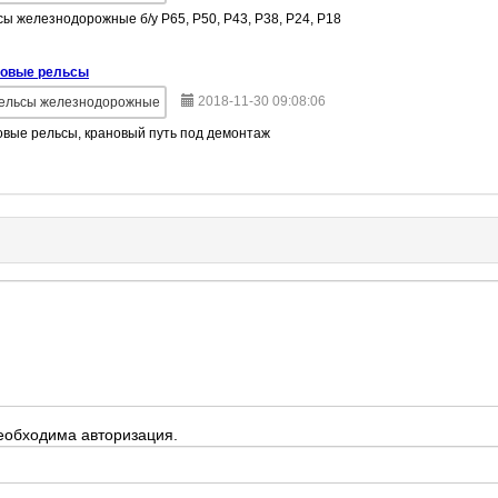
ы железнодорожные б/у Р65, Р50, Р43, Р38, Р24, Р18
новые рельсы
2018-11-30 09:08:06
ельсы железнодорожные
овые рельсы, крановый путь под демонтаж
еобходима авторизация.