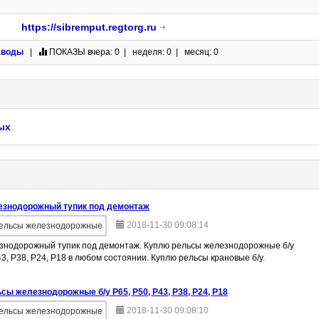
https://sibremput.regtorg.ru
аводы
|
ПОКАЗЫ
вчера: 0 | неделя: 0 | месяц: 0
ых
езнодорожный тупик под демонтаж
2018-11-30 09:08:14
ельсы железнодорожные
знодорожный тупик под демонтаж. Куплю рельсы железнодорожные б/у
43, Р38, Р24, Р18 в любом состоянии. Куплю рельсы крановые б/у.
сы железнодорожные б/у Р65, Р50, Р43, Р38, Р24, Р18
2018-11-30 09:08:10
ельсы железнодорожные