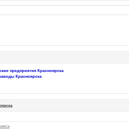
ские предприятия Красноярска
заводы Красноярска
оярска
ОЯРСК