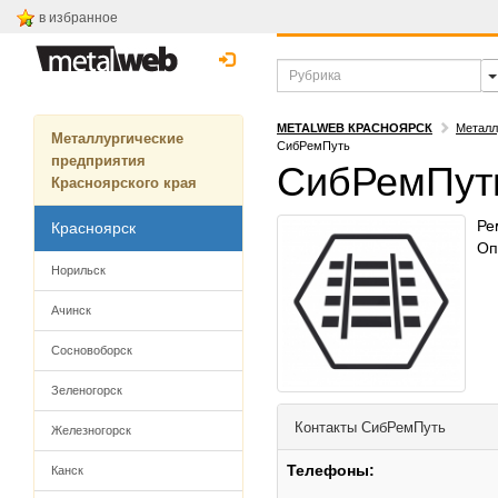
в избранное
METALWEB КРАСНОЯРСК
Металл
Металлургические
СибРемПуть
предприятия
СибРемПут
Красноярского края
Ре
Красноярск
Оп
Норильск
Ачинск
Сосновоборск
Зеленогорск
Контакты
СибРемПуть
Железногорск
Телефоны:
Канск