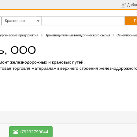
Доба
П
ургические предприятия
Производители металлургического сырья
Огнеупорные
ь, ООО
монт железнодорожных и крановых путей.
товая торговля материалами верхнего строения железнодорожного
+79232799044