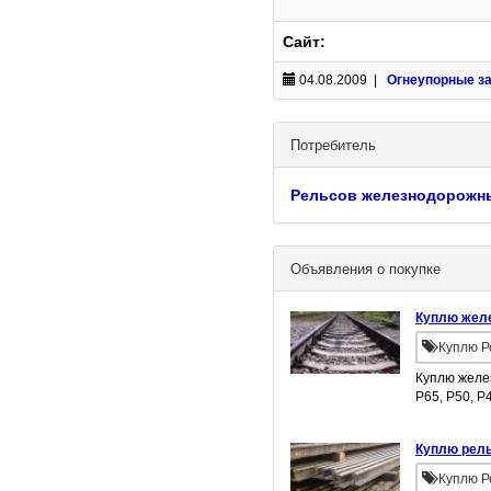
Сайт:
04.08.2009 |
Огнеупорные з
Потребитель
Рельсов железнодорожн
Объявления о покупке
Куплю жел
Куплю Р
Куплю желе
Р65, Р50, Р
Куплю рель
Куплю Р