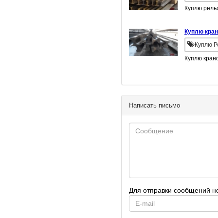
Куплю рельс
Куплю кра
Куплю Р
Куплю кран
Написать письмо
Для отправки сообщений н
E-
mail